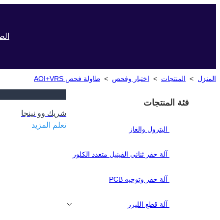
الص
المنزل
>
المنتجات
>
اختبار وفحص
>
طاولة فحص AOI+VRS
فئة المنتجات
شريك وو نينجا
تعلم المزيد
البترول والغاز
آلة حفر ثنائي الفينيل متعدد الكلور
آلة حفر وتوجيه PCB
آلة قطع الليزر