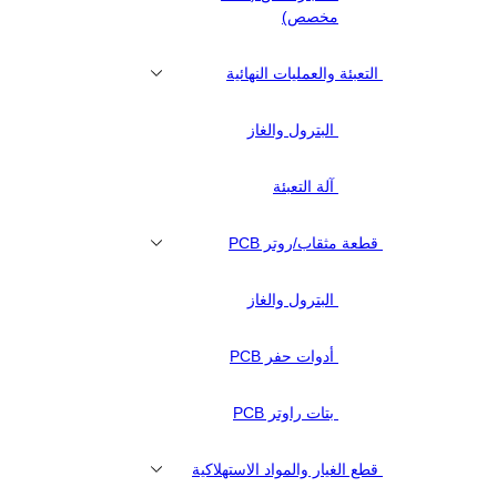
مخصص)
التعبئة والعمليات النهائية
البترول والغاز
آلة التعبئة
قطعة مثقاب/روتر PCB
البترول والغاز
أدوات حفر PCB
بتات راوتر PCB
قطع الغيار والمواد الاستهلاكية