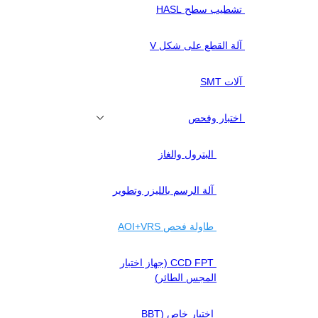
تشطيب سطح HASL
آلة القطع على شكل V
آلات SMT
اختبار وفحص
البترول والغاز
آلة الرسم بالليزر وتطوير
طاولة فحص AOI+VRS
CCD FPT (جهاز اختبار
المجس الطائر)
اختبار خاص (BBT