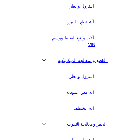
البترول والغاز
آلة قطع بالليزر
آلات وضع النقاط ووسم
VIN
القطع والمعالجة الميكانيكية
البترول والغاز
آلة قص عمودية
آلة الشطف
الحفر ومعالجة الثقوب
البترول والغاز