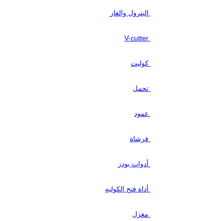
البترول والغاز
V-cutter
كوليت
تحمل
عمود
فرشاة
أدوات بودز
أداة فتح الكوليه
مغزل