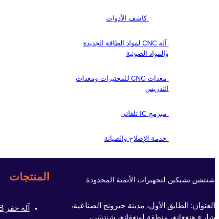
كاشف الأدوات
آلة CNC لمواد الطاقة الجديدة
والمواد الضوئية
معدات CNC للمختبرات ومعدات
التدريس
مبرمج IC تلقائي
خدمة الإصلاح والصيانة
المنتجات
شنتشن تشيكين لتجهيزات الأتمتة المحدودة
العنوان: الطابق الأول، مدينة جيرونج الصناعية،
آلة حفر PCB
شارع هنغغانغ، منطقة لونغقانغ، شنتشن،