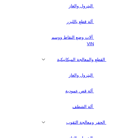
البترول والغاز
آلة قطع بالليزر
آلات وضع النقاط ووسم
VIN
القطع والمعالجة الميكانيكية
البترول والغاز
آلة قص عمودية
آلة الشطف
الحفر ومعالجة الثقوب
البترول والغاز