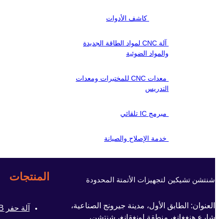
كاشف الأدوات
آلة CNC لمواد الطاقة الجديدة
والمواد الضوئية
معدات CNC للمختبرات ومعدات
التدريس
مبرمج IC تلقائي
خدمة الإصلاح والصيانة
المنتجات
شنتشن تشيكين لتجهيزات الأتمتة المحدودة
العنوان: الطابق الأول، مدينة جيرونج الصناعية،
آلة حفر PCB
شارع هنغغانغ، منطقة لونغقانغ، شنتشن،