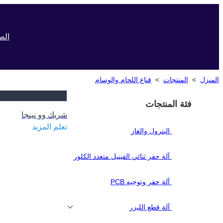
الص
المنزل
>
المنتجات
>
قناع اللحام والوسام
فئة المنتجات
شريك وو نينجا
تعلم المزيد
البترول والغاز
آلة حفر ثنائي الفينيل متعدد الكلور
آلة حفر وتوجيه PCB
آلة قطع الليزر