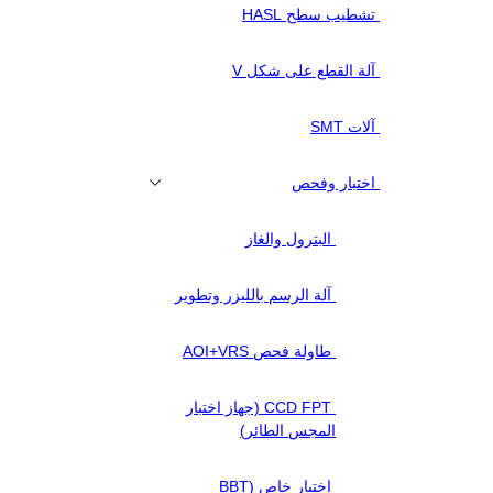
تشطيب سطح HASL
آلة القطع على شكل V
آلات SMT
اختبار وفحص
البترول والغاز
آلة الرسم بالليزر وتطوير
طاولة فحص AOI+VRS
CCD FPT (جهاز اختبار
المجس الطائر)
اختبار خاص (BBT