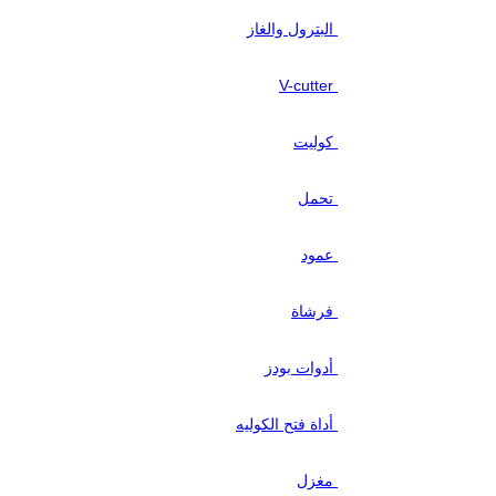
البترول والغاز
V-cutter
كوليت
تحمل
عمود
فرشاة
أدوات بودز
أداة فتح الكوليه
مغزل