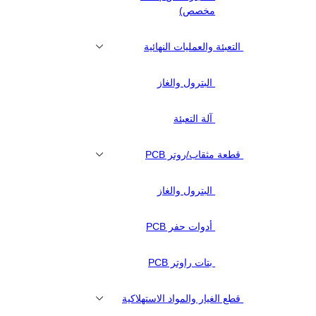
مخصص)
التعبئة والعمليات النهائية
البترول والغاز
آلة التعبئة
قطعة مثقاب/روتر PCB
البترول والغاز
أدوات حفر PCB
بتات راوتر PCB
قطع الغيار والمواد الاستهلاكية