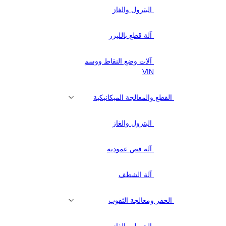
البترول والغاز
آلة قطع بالليزر
آلات وضع النقاط ووسم
VIN
القطع والمعالجة الميكانيكية
البترول والغاز
آلة قص عمودية
آلة الشطف
الحفر ومعالجة الثقوب
البترول والغاز