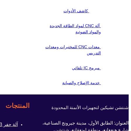
كاشف الأدوات
آلة CNC لمواد الطاقة الجديدة
والمواد الضوئية
معدات CNC للمختبرات ومعدات
التدريس
مبرمج IC تلقائي
خدمة الإصلاح والصيانة
المنتجات
شنتشن تشيكين لتجهيزات الأتمتة المحدودة
العنوان: الطابق الأول، مدينة جيرونج الصناعية،
آلة حفر PCB
شارع هنغغانغ، منطقة لونغقانغ، شنتشن،