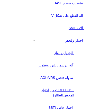
تشطيب سطح HASL
آلة القطع على شكل V
آلات SMT
اختبار وفحص
البترول والغاز
آلة الرسم بالليزر وتطوير
طاولة فحص AOI+VRS
CCD FPT (جهاز اختبار
المجس الطائر)
اختبار خاص (BBT