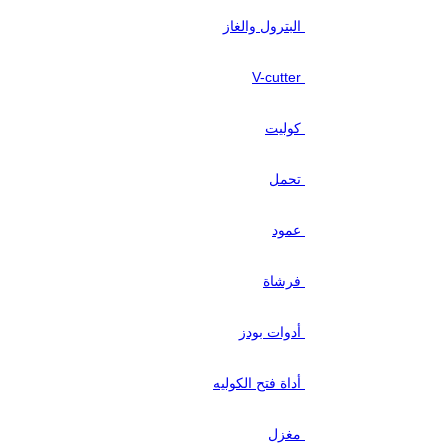
البترول والغاز
V-cutter
كوليت
تحمل
عمود
فرشاة
أدوات بودز
أداة فتح الكوليه
مغزل