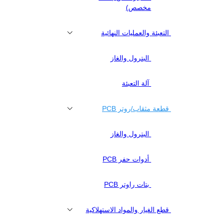
مخصص)
التعبئة والعمليات النهائية
البترول والغاز
آلة التعبئة
قطعة مثقاب/روتر PCB
البترول والغاز
أدوات حفر PCB
بتات راوتر PCB
قطع الغيار والمواد الاستهلاكية