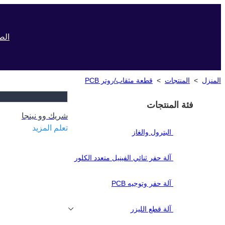
الص
المنزل
>
المنتجات
>
قطعة مثقاب/روتر PCB
فئة المنتجات
شريك وو نينجا
تعلم المزيد
البترول والغاز
آلة حفر ثنائي الفينيل متعدد الكلور
آلة حفر وتوجيه PCB
آلة قطع الليزر