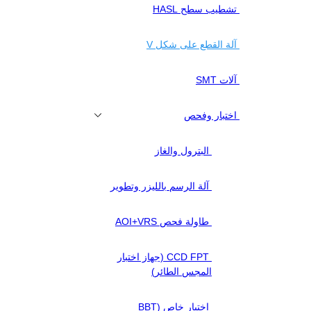
تشطيب سطح HASL
آلة القطع على شكل V
آلات SMT
اختبار وفحص
البترول والغاز
آلة الرسم بالليزر وتطوير
طاولة فحص AOI+VRS
CCD FPT (جهاز اختبار
المجس الطائر)
اختبار خاص (BBT