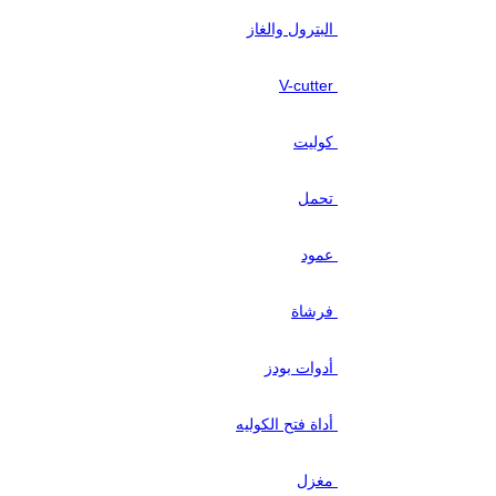
البترول والغاز
V-cutter
كوليت
تحمل
عمود
فرشاة
أدوات بودز
أداة فتح الكوليه
مغزل