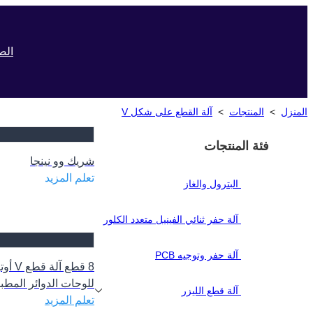
الص
المنزل
>
المنتجات
>
آلة القطع على شكل V
فئة المنتجات
شريك وو نينجا
تعلم المزيد
البترول والغاز
آلة حفر ثنائي الفينيل متعدد الكلور
آلة حفر وتوجيه PCB
8 قطع آل
آلة قطع الليزر
5008F
تعلم المزيد