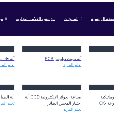
فحة الرئيسية
المنتجات
مؤسس العلامة التجارية
من
آلة تثبيت دبابيس PCB
آلة فك تو
تعلم المزيد
تعلم المز
ة قطع V أوتوماتيكية
صناعة الدوائر الإلكترونية CCD آلة
آلة الطباع
للوحات الدوائر المطبوعة CK-
اختبار المجس الطائر
تعلم المز
تعلم المزيد