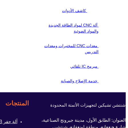
كاشف الأدوات
آلة CNC لمواد الطاقة الجديدة
والمواد الضوئية
معدات CNC للمختبرات ومعدات
التدريس
مبرمج IC تلقائي
خدمة الإصلاح والصيانة
المنتجات
شنتشن تشيكين لتجهيزات الأتمتة المحدودة
العنوان: الطابق الأول، مدينة جيرونج الصناعية،
آلة حفر PCB
شارع هنغغانغ، منطقة لونغقانغ، شنتشن،