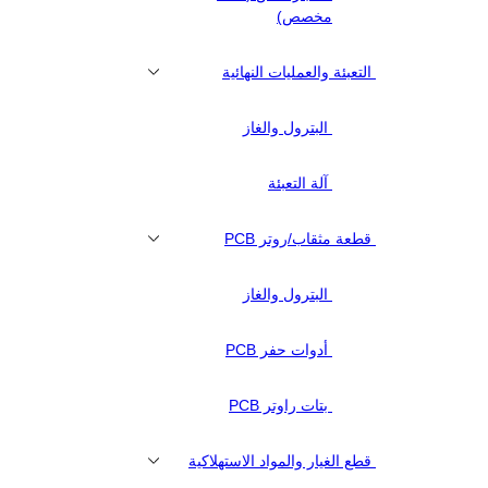
مخصص)
التعبئة والعمليات النهائية
البترول والغاز
آلة التعبئة
قطعة مثقاب/روتر PCB
البترول والغاز
أدوات حفر PCB
بتات راوتر PCB
قطع الغيار والمواد الاستهلاكية