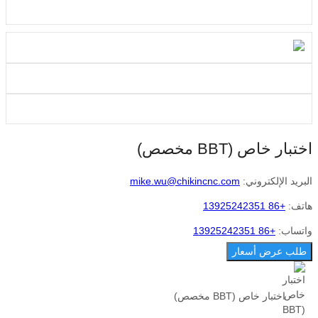
اختبار خاص (BBT مخصص)
البريد الإلكتروني:
mike.wu@chikincnc.com
هاتف:
+86 13925242351
واتساب:
+86 13925242351
طلب عرض أسعار
اختبار خاص (BBT مخصص)